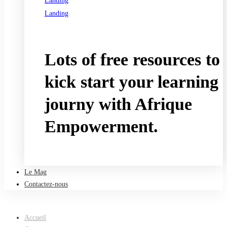
Landing
Landing
See all programs
Lots of free resources to
kick start your learning
journy with Afrique
Empowerment.
Take a free course
Le Mag
Contactez-nous
Accueil