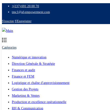
+(237) 691 20 00 70
tmc1@af-empowerment.com
S'inscrire
S'Enregistrer
Catégories
Numérique et innovation
Direction Générale & Stratégie
Finances et audit
Finance et FEM
Logistique et chaîne d'approvisionnement
Gestion des Projets
Marketing & Ventes
Production et excellence opérationnelle
RH & Communication