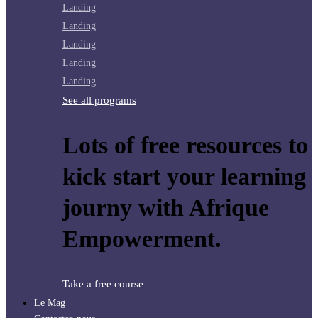
Landing
Landing
Landing
Landing
Landing
See all programs
Lots of free resources to
kick start your learning
journy with Afrique
Empowerment.
Take a free course
Le Mag