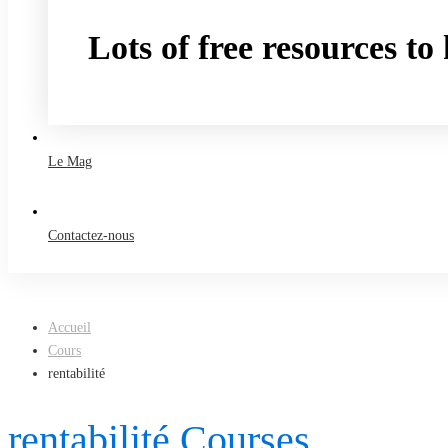
Lots of free resources t
Take a free course
Le Mag
Contactez-nous
Accueil
Cours
rentabilité
rentabilité Courses