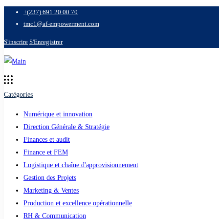
+(237) 691 20 00 70
tmc1@af-empowerment.com
S'inscrire
S'Enregistrer
Catégories
Numérique et innovation
Direction Générale & Stratégie
Finances et audit
Finance et FEM
Logistique et chaîne d'approvisionnement
Gestion des Projets
Marketing & Ventes
Production et excellence opérationnelle
RH & Communication