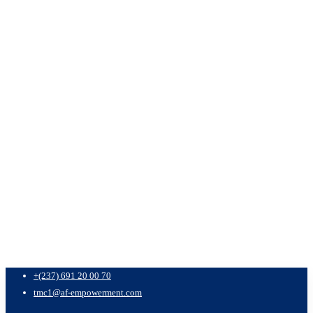
+(237) 691 20 00 70
tmc1@af-empowerment.com