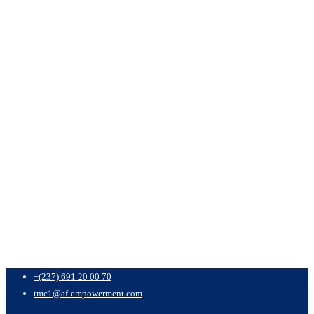
+(237) 691 20 00 70
tmc1@af-empowerment.com