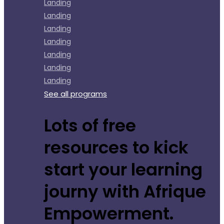
Landing
Landing
Landing
Landing
Landing
Landing
Landing
See all programs
Lots of free
resources to kick
start your learning
journy with Afrique
Empowerment.