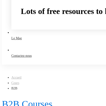
Lots of free resources t
Take a free course
Le Mag
Contactez-nous
Accueil
Cours
B2B
B2B Courses