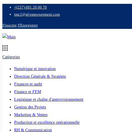
+(237) 691 20 00 70
tmc1@af-empowerment.com
S'inscrire
S'Enregistrer
Catégories
Numérique et innovation
Direction Générale & Stratégie
Finances et audit
Finance et FEM
Logistique et chaîne d'approvisionnement
Gestion des Projets
Marketing & Ventes
Production et excellence opérationnelle
RH & Communication