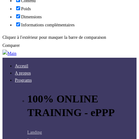
Contenu
Poids
Dimensions
Informations complémentaires
Cliquez à l'extérieur pour masquer la barre de comparaison
Comparer
Acceuil
A propos
Programs
100% ONLINE
TRAINING - ePPP
Landing