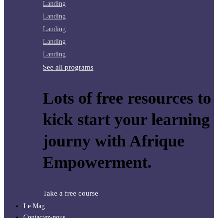
Landing
Landing
Landing
Landing
Landing
See all programs
Lots of free resources to
kick start your learning
journy with Afrique
Empowerment.
Take a free course
Le Mag
Contactez-nous