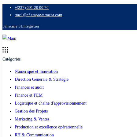
+(237) 691 20 00 70
tmc1@af-empowerment.com
S'inscrire
S'Enregistrer
Catégories
Numérique et innovation
Direction Générale & Stratégie
Finances et audit
Finance et FEM
Logistique et chaîne d'approvisionnement
Gestion des Projets
Marketing & Ventes
Production et excellence opérationnelle
RH & Communication