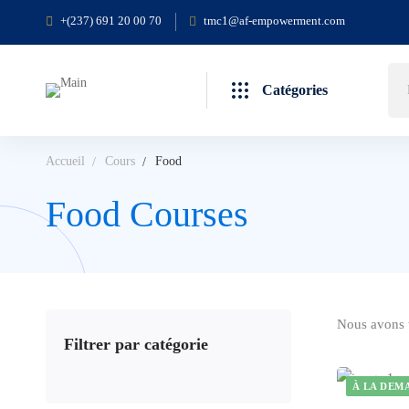
+(237) 691 20 00 70
tmc1@af-empowerment.com
Catégories
Accueil
Cours
Food
Food Courses
Nous avons 
Filtrer par catégorie
À LA DEM