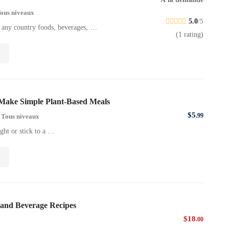
ous niveaux
5.0
/5
f any country foods, beverages, …
(1 rating)
Make Simple Plant-Based Meals
$
5
Tous niveaux
.99
ight or stick to a …
and Beverage Recipes
$
18
.00