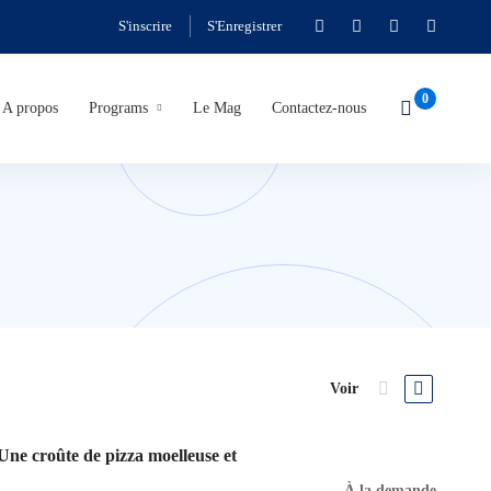
S'inscrire
S'Enregistrer
A propos
Programs
Le Mag
Contactez-nous
Voir
 Une croûte de pizza moelleuse et
À la demande