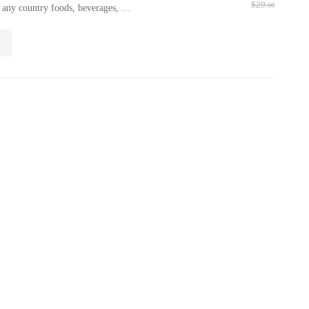
$
29
.00
f any country foods, beverages, …