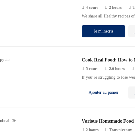
4 cours
2 hours
T
We share all Healthy recipes o
Je m'inscris
Cook Real Food: How to 
5 cours
2.6 hours
If you’re struggling to lose we
Ajouter au panier
Various Homemade Food 
2 hours
Tous niveaux