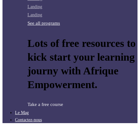
Landing
Landing
See all programs
Lots of free resources to
kick start your learning
journy with Afrique
Empowerment.
Take a free course
Le Mag
Contactez-nous