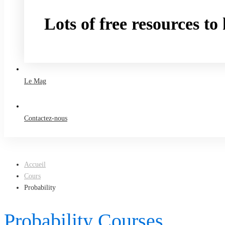
Lots of free resources t
Take a free course
Le Mag
Contactez-nous
Accueil
Cours
Probability
Probability Courses