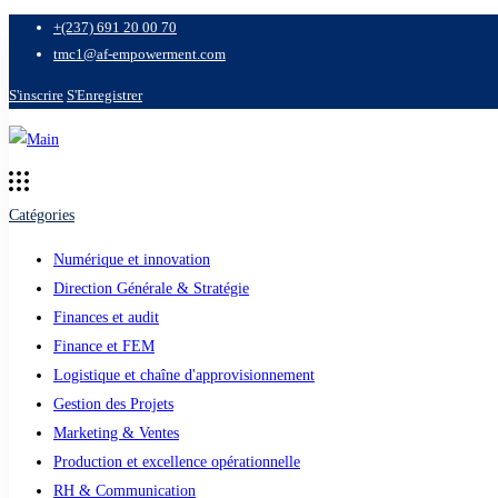
+(237) 691 20 00 70
tmc1@af-empowerment.com
S'inscrire
S'Enregistrer
Catégories
Numérique et innovation
Direction Générale & Stratégie
Finances et audit
Finance et FEM
Logistique et chaîne d'approvisionnement
Gestion des Projets
Marketing & Ventes
Production et excellence opérationnelle
RH & Communication