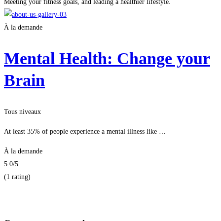
Meeting your fitness goals, and leading a healthier lifestyle.
À la demande
Mental Health: Change your
Brain
Tous niveaux
At least 35% of people experience a mental illness like …
À la demande
5.0
/5
(1 rating)
Je m'inscris