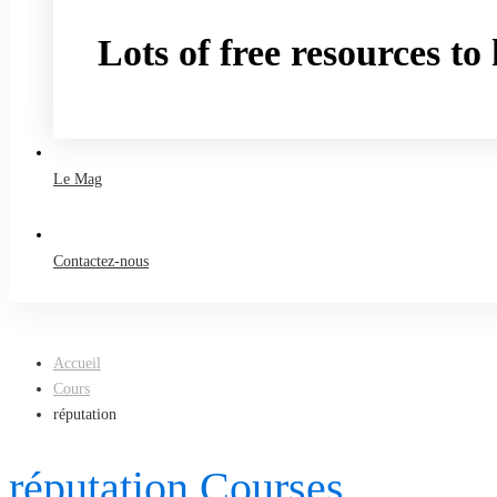
Lots of free resources t
Take a free course
Le Mag
Contactez-nous
Accueil
Cours
réputation
réputation Courses