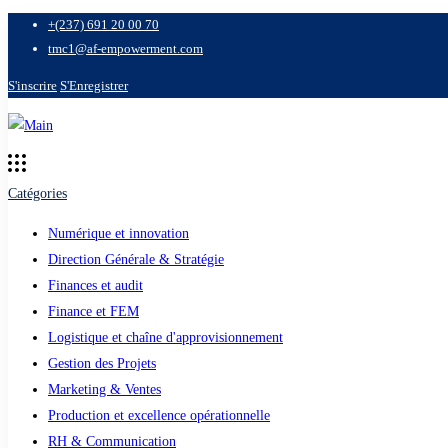
+(237) 691 20 00 70
tmc1@af-empowerment.com
S'inscrire
S'Enregistrer
Catégories
Numérique et innovation
Direction Générale & Stratégie
Finances et audit
Finance et FEM
Logistique et chaîne d'approvisionnement
Gestion des Projets
Marketing & Ventes
Production et excellence opérationnelle
RH & Communication