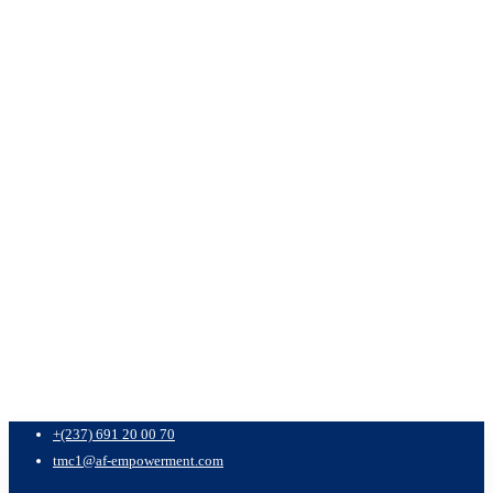
+(237) 691 20 00 70
tmc1@af-empowerment.com