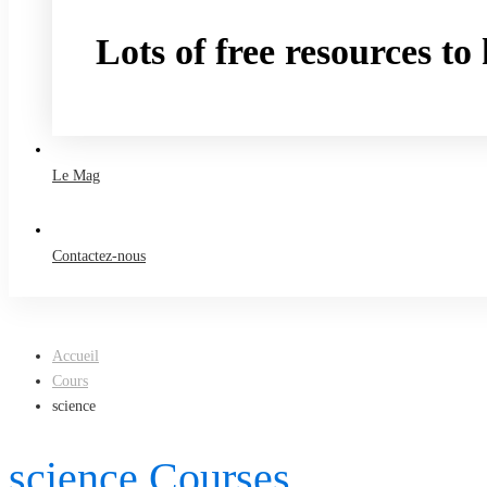
Lots of free resources t
Take a free course
Le Mag
Contactez-nous
Accueil
Cours
science
science Courses