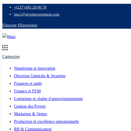
+(237) 691 20 00 70
tmc1@af-empowerment.com
S'inscrire
S'Enregistrer
Catégories
Numérique et innovation
Direction Générale & Stratégie
Finances et audit
Finance et FEM
Logistique et chaîne d'approvisionnement
Gestion des Projets
Marketing & Ventes
Production et excellence opérationnelle
RH & Communication