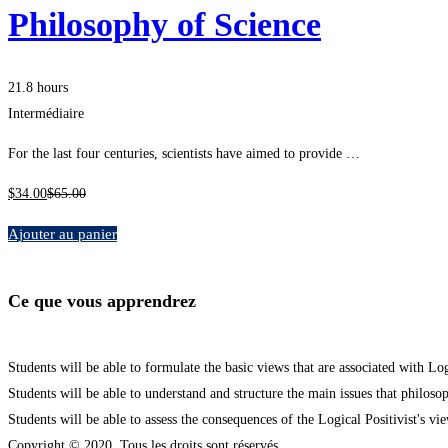
Philosophy of Science
21.8 hours
Intermédiaire
For the last four centuries, scientists have aimed to provide …
$
34
.00
$
65
.00
Ajouter au panier
Ce que vous apprendrez
Students will be able to formulate the basic views that are associated with L
Students will be able to understand and structure the main issues that philoso
Students will be able to assess the consequences of the Logical Positivist's vi
Copyright © 2020. Tous les droits sont réservés.