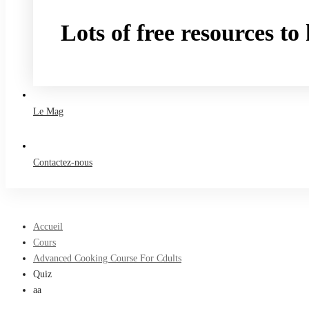
Lots of free resources t
Take a free course
Le Mag
Contactez-nous
Accueil
Cours
Advanced Cooking Course For Cdults
Quiz
aa