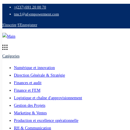
+(237) 691 20 00 70
tmc1@af-empowerment.com
S'inscrire
S'Enregistrer
Catégories
Numérique et innovation
Direction Générale & Stratégie
Finances et audit
Finance et FEM
Logistique et chaîne d'approvisionnement
Gestion des Projets
Marketing & Ventes
Production et excellence opérationnelle
RH & Communication