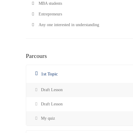
MBA students
Entrepreneurs
Any one interested in understanding
Parcours
1st Topic
Draft Lesson
Draft Lesson
My quiz