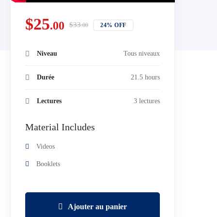
$
25
.00
$
33
24% OFF
.00
Niveau
Tous niveaux
Durée
21.5 hours
Lectures
3 lectures
Material Includes
Videos
Booklets
Ajouter au panier