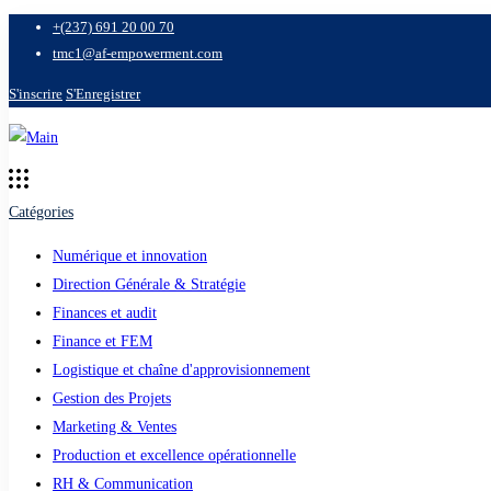
+(237) 691 20 00 70
tmc1@af-empowerment.com
S'inscrire
S'Enregistrer
Catégories
Numérique et innovation
Direction Générale & Stratégie
Finances et audit
Finance et FEM
Logistique et chaîne d'approvisionnement
Gestion des Projets
Marketing & Ventes
Production et excellence opérationnelle
RH & Communication