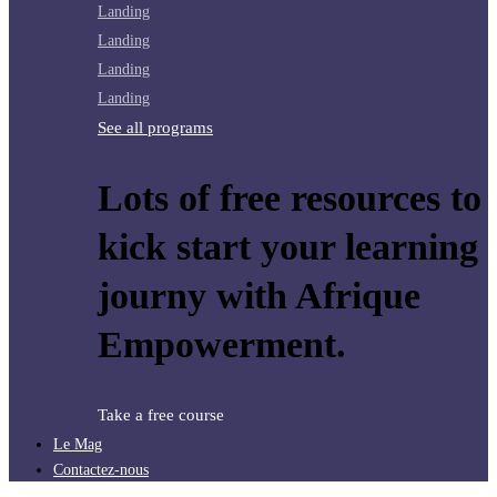
Landing
Landing
Landing
Landing
See all programs
Lots of free resources to
kick start your learning
journy with Afrique
Empowerment.
Take a free course
Le Mag
Contactez-nous