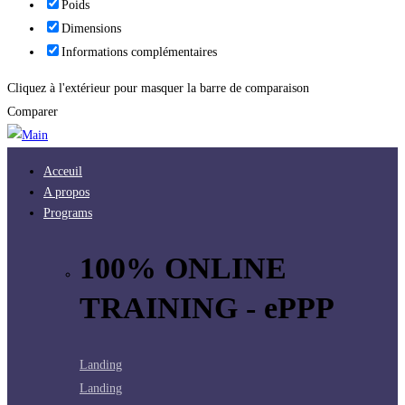
Poids
Dimensions
Informations complémentaires
Cliquez à l'extérieur pour masquer la barre de comparaison
Comparer
Acceuil
A propos
Programs
100% ONLINE
TRAINING - ePPP
Landing
Landing