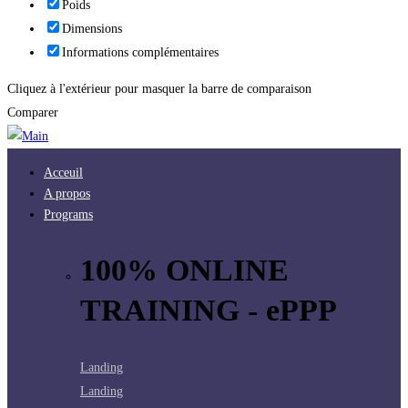
Poids
Dimensions
Informations complémentaires
Cliquez à l'extérieur pour masquer la barre de comparaison
Comparer
Acceuil
A propos
Programs
100% ONLINE
TRAINING - ePPP
Landing
Landing