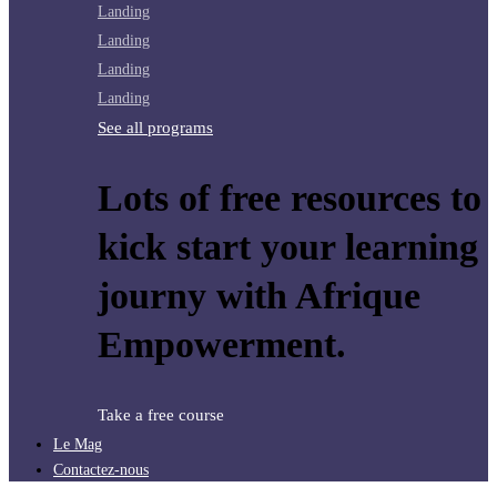
Landing
Landing
Landing
Landing
See all programs
Lots of free resources to
kick start your learning
journy with Afrique
Empowerment.
Take a free course
Le Mag
Contactez-nous