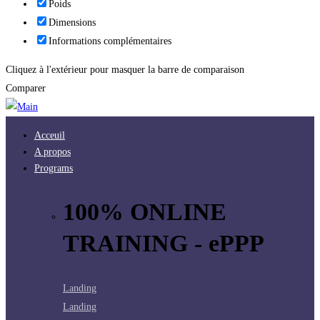
Poids
Dimensions
Informations complémentaires
Cliquez à l'extérieur pour masquer la barre de comparaison
Comparer
Acceuil
A propos
Programs
100% ONLINE
TRAINING - ePPP
Landing
Landing