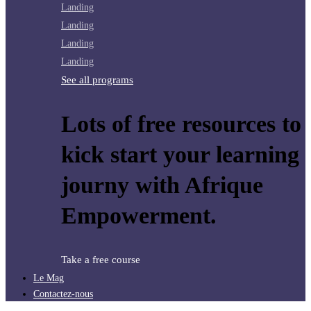
Landing
Landing
Landing
Landing
See all programs
Lots of free resources to
kick start your learning
journy with Afrique
Empowerment.
Take a free course
Le Mag
Contactez-nous