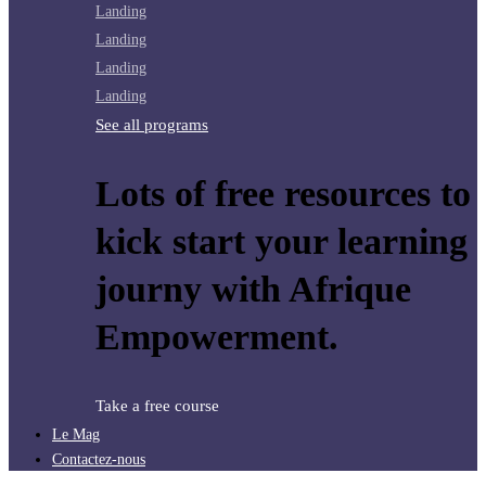
Landing
Landing
Landing
Landing
See all programs
Lots of free resources to
kick start your learning
journy with Afrique
Empowerment.
Take a free course
Le Mag
Contactez-nous