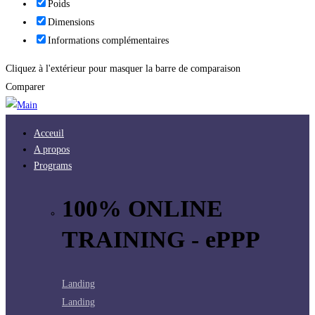
Poids
Dimensions
Informations complémentaires
Cliquez à l'extérieur pour masquer la barre de comparaison
Comparer
Acceuil
A propos
Programs
100% ONLINE
TRAINING - ePPP
Landing
Landing