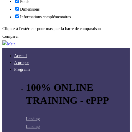
Poids
Dimensions
Informations complémentaires
Cliquez à l'extérieur pour masquer la barre de comparaison
Comparer
Acceuil
A propos
Programs
100% ONLINE
TRAINING - ePPP
Landing
Landing