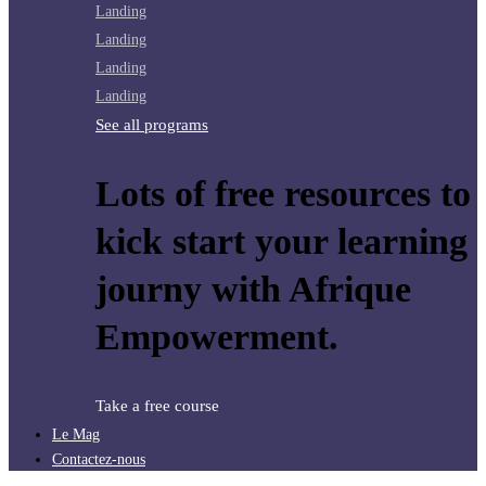
Landing
Landing
Landing
Landing
See all programs
Lots of free resources to
kick start your learning
journy with Afrique
Empowerment.
Take a free course
Le Mag
Contactez-nous