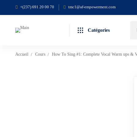
+(237) 691 20 00 70
tmc1@af-empowerment.com
Rec
Catégories
de
:
Accueil
Cours
How To Sing #1: Complete Vocal Warm ups & V