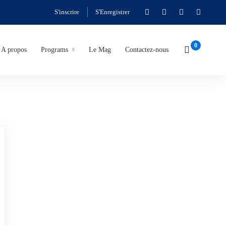
S'inscrire
S'Enregistrer
A propos
Programs
Le Mag
Contactez-nous