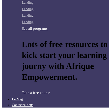
Landing
Landing
Landing
Landing
See all programs
Lots of free resources to
kick start your learning
journy with Afrique
Empowerment.
Take a free course
Le Mag
Contactez-nous