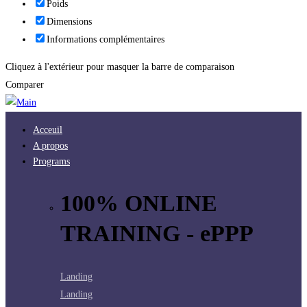
Poids
Dimensions
Informations complémentaires
Cliquez à l'extérieur pour masquer la barre de comparaison
Comparer
Acceuil
A propos
Programs
100% ONLINE
TRAINING - ePPP
Landing
Landing