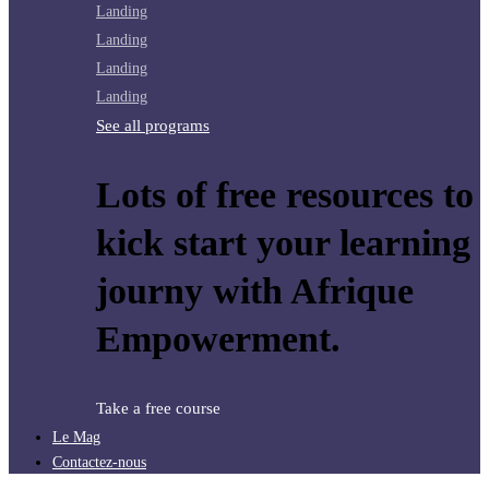
Landing
Landing
Landing
Landing
See all programs
Lots of free resources to
kick start your learning
journy with Afrique
Empowerment.
Take a free course
Le Mag
Contactez-nous