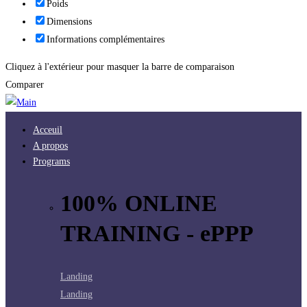
Poids
Dimensions
Informations complémentaires
Cliquez à l'extérieur pour masquer la barre de comparaison
Comparer
Acceuil
A propos
Programs
100% ONLINE
TRAINING - ePPP
Landing
Landing