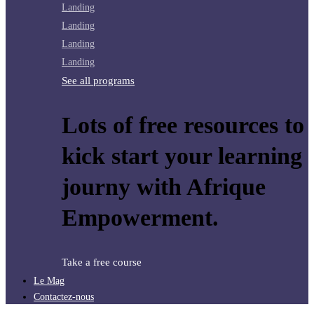
Landing
Landing
Landing
Landing
See all programs
Lots of free resources to
kick start your learning
journy with Afrique
Empowerment.
Take a free course
Le Mag
Contactez-nous