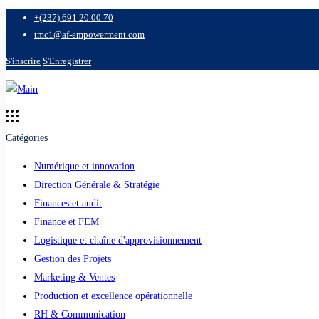
+(237) 691 20 00 70
tmc1@af-empowerment.com
S'inscrire
S'Enregistrer
Catégories
Numérique et innovation
Direction Générale & Stratégie
Finances et audit
Finance et FEM
Logistique et chaîne d'approvisionnement
Gestion des Projets
Marketing & Ventes
Production et excellence opérationnelle
RH & Communication