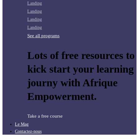
Landing
Landing
Landing
Landing
See all programs
Lots of free resources to
kick start your learning
journy with Afrique
Empowerment.
Take a free course
Le Mag
Contactez-nous