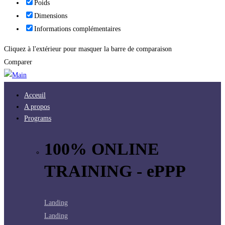
Poids
Dimensions
Informations complémentaires
Cliquez à l'extérieur pour masquer la barre de comparaison
Comparer
Acceuil
A propos
Programs
100% ONLINE
TRAINING - ePPP
Landing
Landing