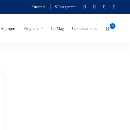
S'inscrire
S'Enregistrer
A propos
Programs
Le Mag
Contactez-nous