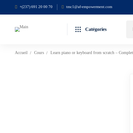
+(237) 691 20 00 70
tmc1@af-empowerment.com
Catégories
Accueil
Cours
Learn piano or keyboard from scratch – Complet