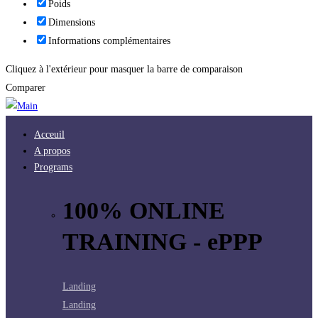
Poids
Dimensions
Informations complémentaires
Cliquez à l'extérieur pour masquer la barre de comparaison
Comparer
Acceuil
A propos
Programs
100% ONLINE
TRAINING - ePPP
Landing
Landing