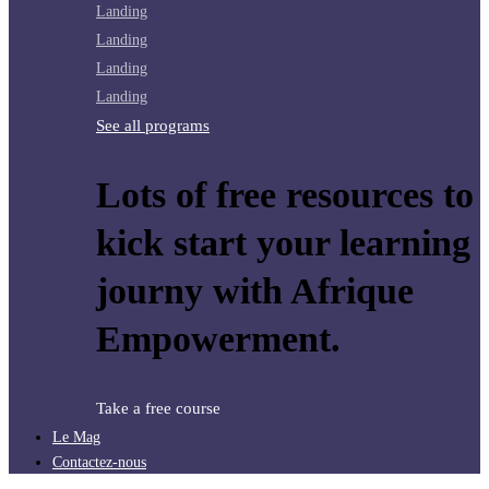
Landing
Landing
Landing
Landing
See all programs
Lots of free resources to
kick start your learning
journy with Afrique
Empowerment.
Take a free course
Le Mag
Contactez-nous