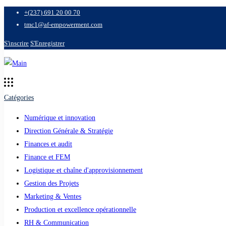
+(237) 691 20 00 70
tmc1@af-empowerment.com
S'inscrire
S'Enregistrer
Catégories
Numérique et innovation
Direction Générale & Stratégie
Finances et audit
Finance et FEM
Logistique et chaîne d'approvisionnement
Gestion des Projets
Marketing & Ventes
Production et excellence opérationnelle
RH & Communication