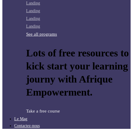
Landing
Landing
Landing
Landing
See all programs
Lots of free resources to
kick start your learning
journy with Afrique
Empowerment.
Take a free course
Le Mag
Contactez-nous