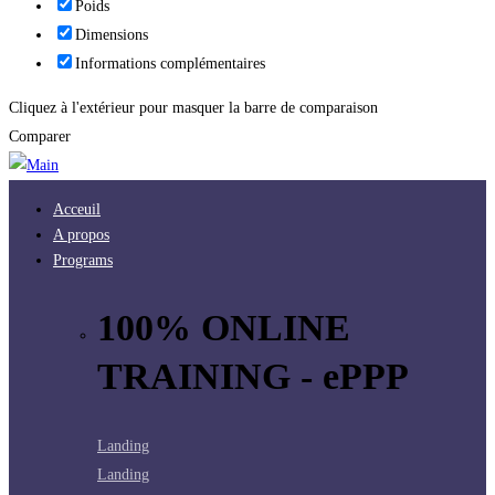
Poids
Dimensions
Informations complémentaires
Cliquez à l'extérieur pour masquer la barre de comparaison
Comparer
Acceuil
A propos
Programs
100% ONLINE
TRAINING - ePPP
Landing
Landing