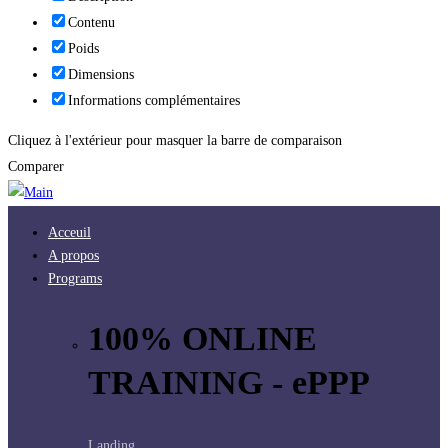
Contenu
Poids
Dimensions
Informations complémentaires
Cliquez à l'extérieur pour masquer la barre de comparaison
Comparer
Acceuil
A propos
Programs
100% ONLINE
TRAINING - ePPP
Landing