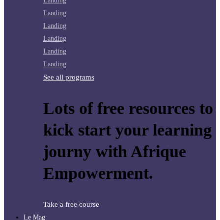
Landing
Landing
Landing
Landing
Landing
Landing
See all programs
Lots of free resources to
kick start your learning
journy with Afrique
Empowerment.
Take a free course
Le Mag