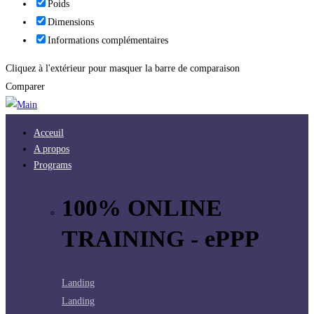
Poids
Dimensions
Informations complémentaires
Cliquez à l'extérieur pour masquer la barre de comparaison
Comparer
Acceuil
A propos
Programs
100% ONLINE
TRAINING - ePPP
Landing
Landing