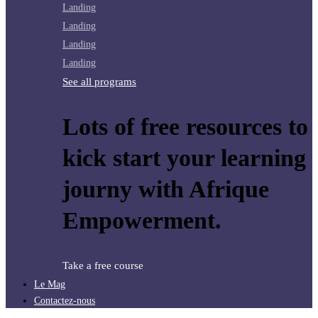
Landing
Landing
Landing
Landing
See all programs
Lots of free resources to
kick start your learning
journy with Afrique
Empowerment.
Take a free course
Le Mag
Contactez-nous