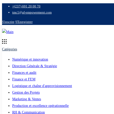
+(237) 691 20 00 70
tmc1@af-empowerment.com
S'inscrire
S'Enregistrer
Catégories
Numérique et innovation
Direction Générale & Stratégie
Finances et audit
Finance et FEM
Logistique et chaîne d'approvisionnement
Gestion des Projets
Marketing & Ventes
Production et excellence opérationnelle
RH & Communication