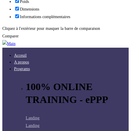
Poids
Dimensions
Informations complémentaires
Cliquez à l'extérieur pour masquer la barre de comparaison
Comparer
Acceuil
A propos
Programs
100% ONLINE
TRAINING - ePPP
Landing
Landing