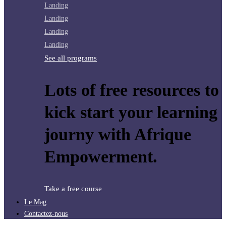
Landing
Landing
Landing
Landing
See all programs
Lots of free resources to
kick start your learning
journy with Afrique
Empowerment.
Take a free course
Le Mag
Contactez-nous