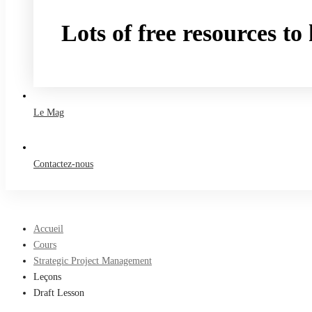
Lots of free resources t
Take a free course
Le Mag
Contactez-nous
Accueil
Cours
Strategic Project Management
Leçons
Draft Lesson