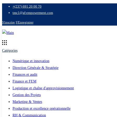
+(237) 691 20 00 70
tmc1@af-empowerment.com
S'inscrire
S'Enregistrer
Catégories
Numérique et innovation
Direction Générale & Stratégie
Finances et audit
Finance et FEM
Logistique et chaîne d'approvisionnement
Gestion des Projets
Marketing & Ventes
Production et excellence opérationnelle
RH & Communication