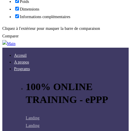
Poids
Dimensions
Informations complémentaires
Cliquez à l'extérieur pour masquer la barre de comparaison
Comparer
Acceuil
A propos
Programs
100% ONLINE
TRAINING - ePPP
Landing
Landing