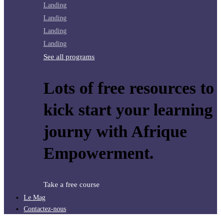
Landing
Landing
Landing
Landing
See all programs
Lots of free resources to
kick start your learning
journy with Afrique
Empowerment.
Take a free course
Le Mag
Contactez-nous