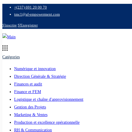
+(237) 691 20 00 70
tmc1@af-empowerment.com
S'inscrire
S'Enregistrer
Catégories
Numérique et innovation
Direction Générale & Stratégie
Finances et audit
Finance et FEM
Logistique et chaîne d'approvisionnement
Gestion des Projets
Marketing & Ventes
Production et excellence opérationnelle
RH & Communication