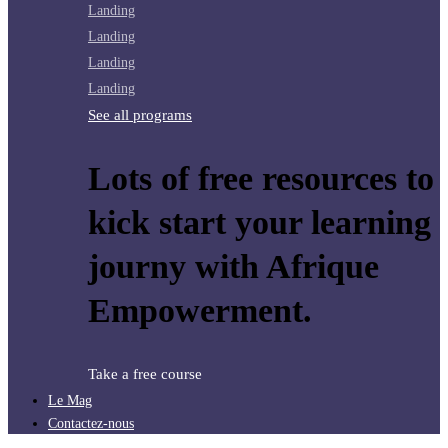
Landing
Landing
Landing
Landing
See all programs
Lots of free resources to
kick start your learning
journy with Afrique
Empowerment.
Take a free course
Le Mag
Contactez-nous