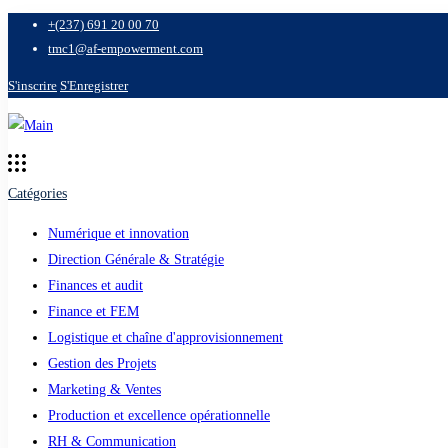
+(237) 691 20 00 70
tmc1@af-empowerment.com
S'inscrire
S'Enregistrer
Catégories
Numérique et innovation
Direction Générale & Stratégie
Finances et audit
Finance et FEM
Logistique et chaîne d'approvisionnement
Gestion des Projets
Marketing & Ventes
Production et excellence opérationnelle
RH & Communication