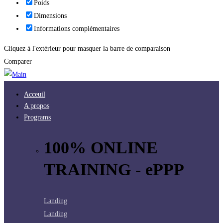
Poids
Dimensions
Informations complémentaires
Cliquez à l'extérieur pour masquer la barre de comparaison
Comparer
Acceuil
A propos
Programs
100% ONLINE
TRAINING - ePPP
Landing
Landing