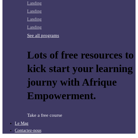
Landing
Landing
Landing
Landing
See all programs
Lots of free resources to
kick start your learning
journy with Afrique
Empowerment.
Take a free course
Le Mag
Contactez-nous