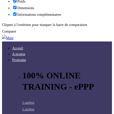
Poids
Dimensions
Informations complémentaires
Cliquez à l'extérieur pour masquer la barre de comparaison
Comparer
Acceuil
A propos
Programs
100% ONLINE
TRAINING - ePPP
Landing
Landing