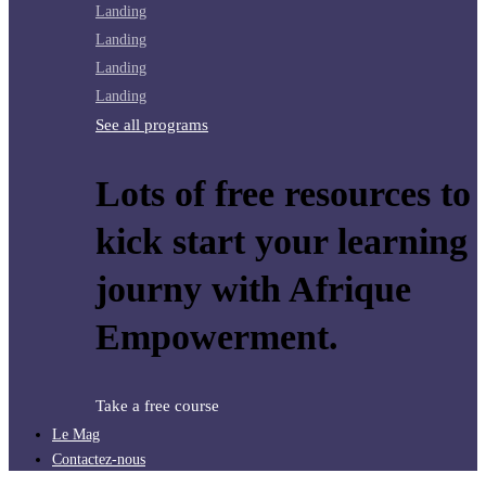
Landing
Landing
Landing
Landing
See all programs
Lots of free resources to
kick start your learning
journy with Afrique
Empowerment.
Take a free course
Le Mag
Contactez-nous