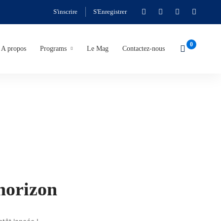
S'inscrire
S'Enregistrer
A propos
Programs
Le Mag
Contactez-nous
’horizon