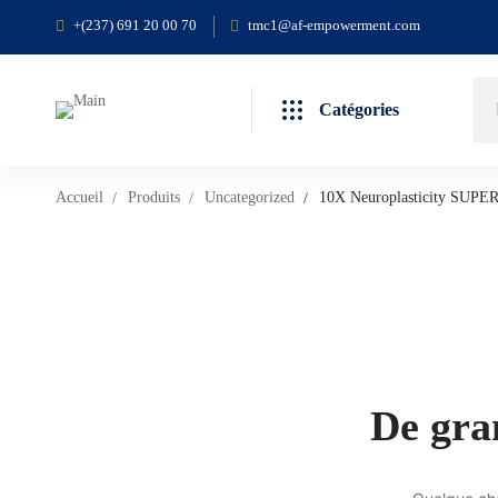
+(237) 691 20 00 70
tmc1@af-empowerment.com
Catégories
Accueil
Produits
Uncategorized
10X Neuroplasticity SUPER
De gran