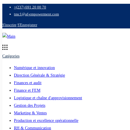
+(237) 691 20 00 70
tmc1@af-empowerment.com
S'inscrire
S'Enregistrer
Catégories
Numérique et innovation
Direction Générale & Stratégie
Finances et audit
Finance et FEM
Logistique et chaîne d'approvisionnement
Gestion des Projets
Marketing & Ventes
Production et excellence opérationnelle
RH & Communication