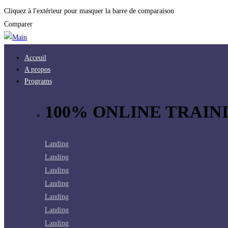
Cliquez à l'extérieur pour masquer la barre de comparaison
Comparer
Acceuil
A propos
Programs
100% ONLINE TRAINI
Landing
Landing
Landing
Landing
Landing
Landing
Landing