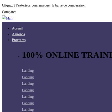
Cliquez à l'extérieur pour masquer la barre de comparaison
Comparer
Acceuil
A propos
Programs
100% ONLINE TRAINI
Landing
Landing
Landing
Landing
Landing
Landing
Landing