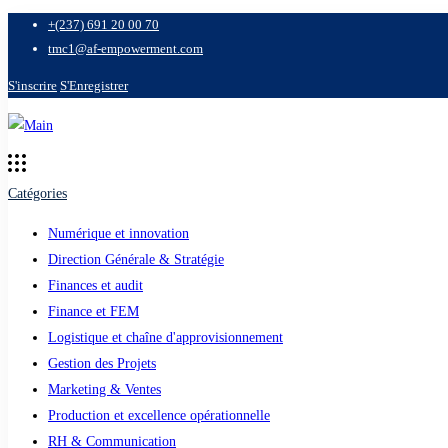
+(237) 691 20 00 70
tmc1@af-empowerment.com
S'inscrire
S'Enregistrer
Catégories
Numérique et innovation
Direction Générale & Stratégie
Finances et audit
Finance et FEM
Logistique et chaîne d'approvisionnement
Gestion des Projets
Marketing & Ventes
Production et excellence opérationnelle
RH & Communication